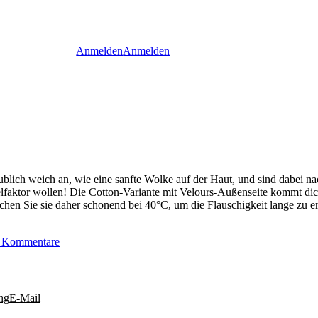
Anmelden
Anmelden
glaublich weich an, wie eine sanfte Wolke auf der Haut, und sind dab
lfaktor wollen! Die Cotton-Variante mit Velours-Außenseite kommt dic
chen Sie sie daher schonend bei 40°C, um die Flauschigkeit lange zu er
 Kommentare
ng
E-Mail