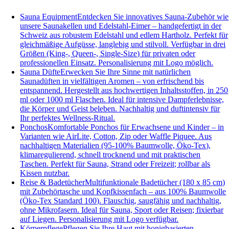
Sauna Equipment
Entdecken Sie innovatives Sauna-Zubehör wie
unsere Saunakellen und Edelstahl-Eimer – handgefertigt in der
Schweiz aus robustem Edelstahl und edlem Hartholz. Perfekt für
gleichmäßige Aufgüsse, langlebig und stilvoll. Verfügbar in drei
Größen (King-, Queen-, Single-Size) für privaten oder
professionellen Einsatz. Personalisierung mit Logo möglich.
Sauna Düfte
Erwecken Sie Ihre Sinne mit natürlichen
Saunadüften in vielfältigen Aromen – von erfrischend bis
entspannend. Hergestellt aus hochwertigen Inhaltsstoffen, in 250
ml oder 1000 ml Flaschen. Ideal für intensive Dampferlebnisse,
die Körper und Geist beleben. Nachhaltig und duftintensiv für
Ihr perfektes Wellness-Ritual.
Ponchos
Komfortable Ponchos für Erwachsene und Kinder – in
Varianten wie AirLite, Cotton, Zip oder Waffle Piquee. Aus
nachhaltigen Materialien (95-100% Baumwolle, Öko-Tex),
klimaregulierend, schnell trocknend und mit praktischen
Taschen. Perfekt für Sauna, Strand oder Freizeit; rollbar als
Kissen nutzbar.
Reise & Badetücher
Multifunktionale Badetücher (180 x 85 cm)
mit Zubehörtasche und Kopfkissenfach – aus 100% Baumwolle
(Öko-Tex Standard 100). Flauschig, saugfähig und nachhaltig,
ohne Mikrofasern. Ideal für Sauna, Sport oder Reisen; fixierbar
auf Liegen. Personalisierung mit Logo verfügbar.
Körperpflege
Pflegen Sie Ihre Haut mit honigbasierten