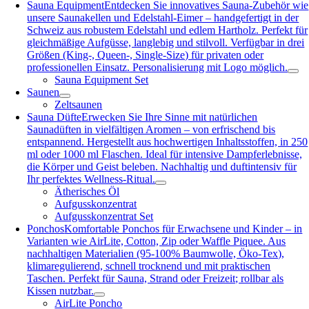
Sauna Equipment
Entdecken Sie innovatives Sauna-Zubehör wie
unsere Saunakellen und Edelstahl-Eimer – handgefertigt in der
Schweiz aus robustem Edelstahl und edlem Hartholz. Perfekt für
gleichmäßige Aufgüsse, langlebig und stilvoll. Verfügbar in drei
Größen (King-, Queen-, Single-Size) für privaten oder
professionellen Einsatz. Personalisierung mit Logo möglich.
Sauna Equipment Set
Saunen
Zeltsaunen
Sauna Düfte
Erwecken Sie Ihre Sinne mit natürlichen
Saunadüften in vielfältigen Aromen – von erfrischend bis
entspannend. Hergestellt aus hochwertigen Inhaltsstoffen, in 250
ml oder 1000 ml Flaschen. Ideal für intensive Dampferlebnisse,
die Körper und Geist beleben. Nachhaltig und duftintensiv für
Ihr perfektes Wellness-Ritual.
Ätherisches Öl
Aufgusskonzentrat
Aufgusskonzentrat Set
Ponchos
Komfortable Ponchos für Erwachsene und Kinder – in
Varianten wie AirLite, Cotton, Zip oder Waffle Piquee. Aus
nachhaltigen Materialien (95-100% Baumwolle, Öko-Tex),
klimaregulierend, schnell trocknend und mit praktischen
Taschen. Perfekt für Sauna, Strand oder Freizeit; rollbar als
Kissen nutzbar.
AirLite Poncho