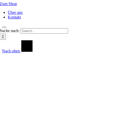
Zum Shop
Über uns
Kontakt
Suche nach:
Nach oben