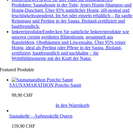
Produkten: Saunahonig in der Tube, festes Honig-Shampoo und
Honig-Duschgel. Über 95% natürlicher Honig, pH-neutral und
feuchtigkeitsspendend. Im Set oder einzeln erhältlich – für sanfte
Reinigung und Peeling in der Sauna. Bioland-zertifiziert und
hautfreundlich.
Imkereiprodukte
Entdecken Sie natürliche Imkereiprodukte wie
unseren cremig gerührten Blütenhonig, gesammelt aus
Rapsfeldern, Obstbäumen und Löwenzahn. Über 95% reiner
Honig, ideal als Peeling oder Pflege in der Sauna. Bioland-
zertifiziert, hautfreundlich und nachhaltig – für
Wohlfühlmomente mit der Kraft der Natur.
Featured Produkte
SAUNAMARATHON Poncho Sannt
99,90
CHF
In den Warenkorb
Saunakelle – Aufgusskelle Queen
159,90
CHF