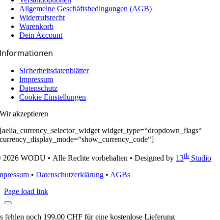
Allgemeine Geschäfts­­­bedingungen (AGB)
Widerrufsrecht
Warenkorb
Dein Account
Informationen
Sicherheitsdatenblätter
Impressum
Datenschutz
Cookie Einstellungen
Wir akzeptieren
[aelia_currency_selector_widget widget_type=“dropdown_flags“
currency_display_mode=“show_currency_code“]
th
 2026 WODU • Alle Rechte vorbehalten • Designed by
13
Studio
mpressum
•
Datenschutzerklärung
•
AGBs
Page load link
s fehlen noch
199,00
CHF
für eine kostenlose Lieferung