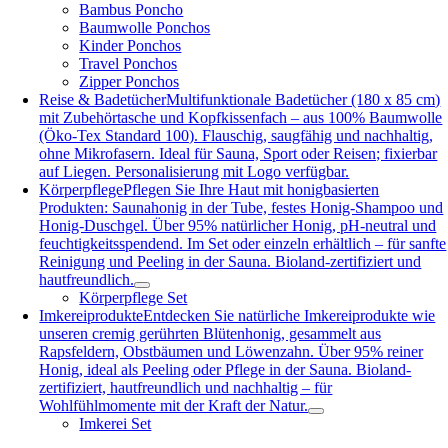
Bambus Poncho
Baumwolle Ponchos
Kinder Ponchos
Travel Ponchos
Zipper Ponchos
Reise & Badetücher
Multifunktionale Badetücher (180 x 85 cm)
mit Zubehörtasche und Kopfkissenfach – aus 100% Baumwolle
(Öko-Tex Standard 100). Flauschig, saugfähig und nachhaltig,
ohne Mikrofasern. Ideal für Sauna, Sport oder Reisen; fixierbar
auf Liegen. Personalisierung mit Logo verfügbar.
Körperpflege
Pflegen Sie Ihre Haut mit honigbasierten
Produkten: Saunahonig in der Tube, festes Honig-Shampoo und
Honig-Duschgel. Über 95% natürlicher Honig, pH-neutral und
feuchtigkeitsspendend. Im Set oder einzeln erhältlich – für sanfte
Reinigung und Peeling in der Sauna. Bioland-zertifiziert und
hautfreundlich.
Körperpflege Set
Imkereiprodukte
Entdecken Sie natürliche Imkereiprodukte wie
unseren cremig gerührten Blütenhonig, gesammelt aus
Rapsfeldern, Obstbäumen und Löwenzahn. Über 95% reiner
Honig, ideal als Peeling oder Pflege in der Sauna. Bioland-
zertifiziert, hautfreundlich und nachhaltig – für
Wohlfühlmomente mit der Kraft der Natur.
Imkerei Set