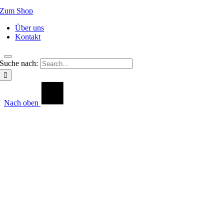
Zum Shop
Über uns
Kontakt
Suche nach:
Nach oben