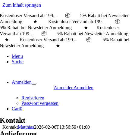
Zum Inhalt springen
Kostenloser Versand ab 199.– 📦 5% Rabatt bei Newsletter
Anmeldung ★ Kostenloser Versand ab 199.– 📦
5% Rabatt bei Newsletter Anmeldung ★
Kostenloser
Versand ab 199.– 📦 5% Rabatt bei Newsletter Anmeldung
★ Kostenloser Versand ab 199.– 📦 5% Rabatt bei
Newsletter Anmeldung ★
Menu
Suche
Anmelden
Anmelden
Anmelden
Registrieren
Passwort vergessen
Cart
0
Kontakt
Kontakt
Matthias
2026-02-06T13:56:59+01:00
Anlieferung