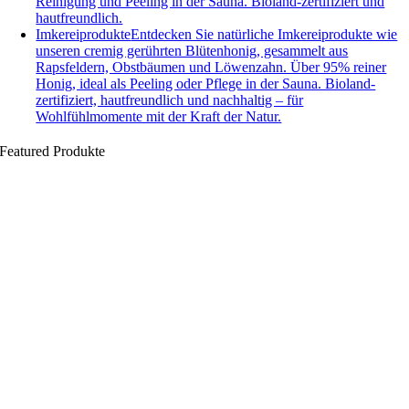
Reinigung und Peeling in der Sauna. Bioland-zertifiziert und
hautfreundlich.
Imkereiprodukte
Entdecken Sie natürliche Imkereiprodukte wie
unseren cremig gerührten Blütenhonig, gesammelt aus
Rapsfeldern, Obstbäumen und Löwenzahn. Über 95% reiner
Honig, ideal als Peeling oder Pflege in der Sauna. Bioland-
zertifiziert, hautfreundlich und nachhaltig – für
Wohlfühlmomente mit der Kraft der Natur.
Featured Produkte