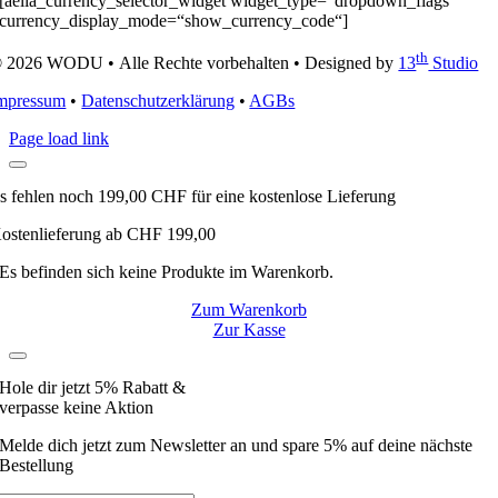
[aelia_currency_selector_widget widget_type=“dropdown_flags“
currency_display_mode=“show_currency_code“]
th
 2026 WODU • Alle Rechte vorbehalten • Designed by
13
Studio
mpressum
•
Datenschutzerklärung
•
AGBs
Page load link
s fehlen noch
199,00
CHF
für eine kostenlose Lieferung
ostenlieferung ab CHF 199,00
Es befinden sich keine Produkte im Warenkorb.
Zum Warenkorb
Zur Kasse
Hole dir jetzt 5% Rabatt &
verpasse keine Aktion
Melde dich jetzt zum Newsletter an und spare 5% auf deine nächste
Bestellung