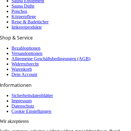
Sauna Equipment
Sauna Düfte
Ponchos
Körperpflege
Reise & Badetücher
Imkereiprodukte
Shop & Service
Bezahloptionen
Versandoptionen
Allgemeine Geschäfts­­­bedingungen (AGB)
Widerrufsrecht
Warenkorb
Dein Account
Informationen
Sicherheitsdatenblätter
Impressum
Datenschutz
Cookie Einstellungen
Wir akzeptieren