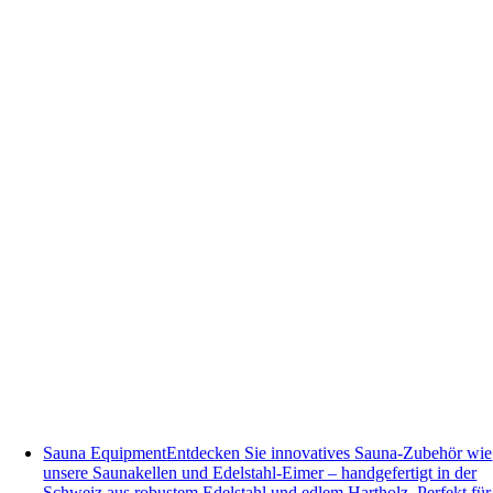
Sauna Equipment
Entdecken Sie innovatives Sauna-Zubehör wie
unsere Saunakellen und Edelstahl-Eimer – handgefertigt in der
Schweiz aus robustem Edelstahl und edlem Hartholz. Perfekt für