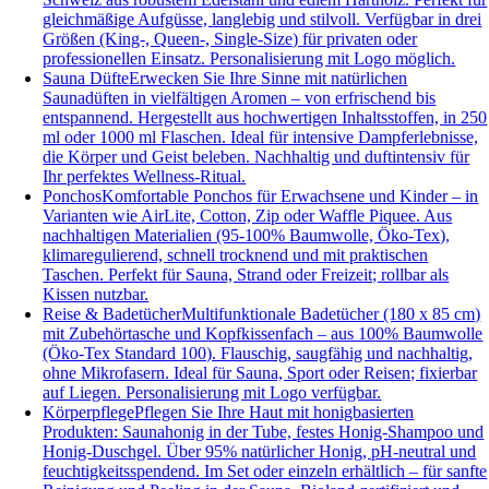
gleichmäßige Aufgüsse, langlebig und stilvoll. Verfügbar in drei
Größen (King-, Queen-, Single-Size) für privaten oder
professionellen Einsatz. Personalisierung mit Logo möglich.
Sauna Düfte
Erwecken Sie Ihre Sinne mit natürlichen
Saunadüften in vielfältigen Aromen – von erfrischend bis
entspannend. Hergestellt aus hochwertigen Inhaltsstoffen, in 250
ml oder 1000 ml Flaschen. Ideal für intensive Dampferlebnisse,
die Körper und Geist beleben. Nachhaltig und duftintensiv für
Ihr perfektes Wellness-Ritual.
Ponchos
Komfortable Ponchos für Erwachsene und Kinder – in
Varianten wie AirLite, Cotton, Zip oder Waffle Piquee. Aus
nachhaltigen Materialien (95-100% Baumwolle, Öko-Tex),
klimaregulierend, schnell trocknend und mit praktischen
Taschen. Perfekt für Sauna, Strand oder Freizeit; rollbar als
Kissen nutzbar.
Reise & Badetücher
Multifunktionale Badetücher (180 x 85 cm)
mit Zubehörtasche und Kopfkissenfach – aus 100% Baumwolle
(Öko-Tex Standard 100). Flauschig, saugfähig und nachhaltig,
ohne Mikrofasern. Ideal für Sauna, Sport oder Reisen; fixierbar
auf Liegen. Personalisierung mit Logo verfügbar.
Körperpflege
Pflegen Sie Ihre Haut mit honigbasierten
Produkten: Saunahonig in der Tube, festes Honig-Shampoo und
Honig-Duschgel. Über 95% natürlicher Honig, pH-neutral und
feuchtigkeitsspendend. Im Set oder einzeln erhältlich – für sanfte