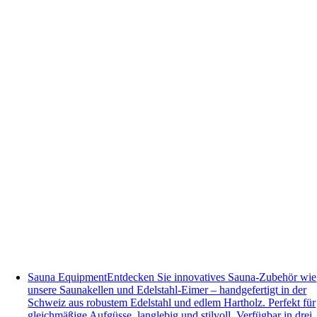
Sauna Equipment
Entdecken Sie innovatives Sauna-Zubehör wie
unsere Saunakellen und Edelstahl-Eimer – handgefertigt in der
Schweiz aus robustem Edelstahl und edlem Hartholz. Perfekt für
gleichmäßige Aufgüsse, langlebig und stilvoll. Verfügbar in drei