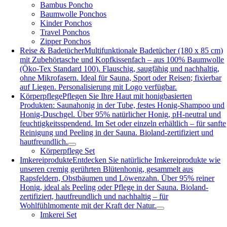
Bambus Poncho
Baumwolle Ponchos
Kinder Ponchos
Travel Ponchos
Zipper Ponchos
Reise & Badetücher
Multifunktionale Badetücher (180 x 85 cm)
mit Zubehörtasche und Kopfkissenfach – aus 100% Baumwolle
(Öko-Tex Standard 100). Flauschig, saugfähig und nachhaltig,
ohne Mikrofasern. Ideal für Sauna, Sport oder Reisen; fixierbar
auf Liegen. Personalisierung mit Logo verfügbar.
Körperpflege
Pflegen Sie Ihre Haut mit honigbasierten
Produkten: Saunahonig in der Tube, festes Honig-Shampoo und
Honig-Duschgel. Über 95% natürlicher Honig, pH-neutral und
feuchtigkeitsspendend. Im Set oder einzeln erhältlich – für sanfte
Reinigung und Peeling in der Sauna. Bioland-zertifiziert und
hautfreundlich.
Körperpflege Set
Imkereiprodukte
Entdecken Sie natürliche Imkereiprodukte wie
unseren cremig gerührten Blütenhonig, gesammelt aus
Rapsfeldern, Obstbäumen und Löwenzahn. Über 95% reiner
Honig, ideal als Peeling oder Pflege in der Sauna. Bioland-
zertifiziert, hautfreundlich und nachhaltig – für
Wohlfühlmomente mit der Kraft der Natur.
Imkerei Set