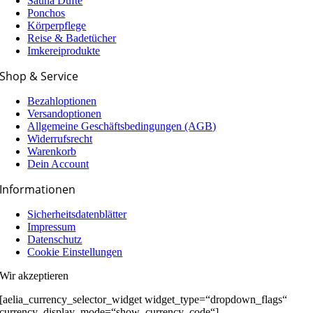
Sauna Düfte
Ponchos
Körperpflege
Reise & Badetücher
Imkereiprodukte
Shop & Service
Bezahloptionen
Versandoptionen
Allgemeine Geschäfts­­­bedingungen (AGB)
Widerrufsrecht
Warenkorb
Dein Account
Informationen
Sicherheitsdatenblätter
Impressum
Datenschutz
Cookie Einstellungen
Wir akzeptieren
[aelia_currency_selector_widget widget_type=“dropdown_flags“
currency_display_mode=“show_currency_code“]