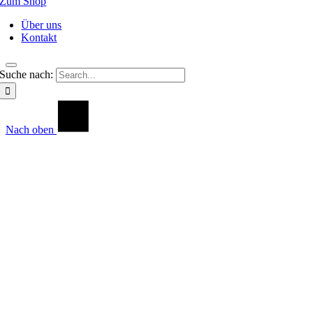
Zum Shop
Über uns
Kontakt
Suche nach:
Nach oben