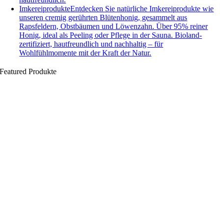
Imkereiprodukte
Entdecken Sie natürliche Imkereiprodukte wie
unseren cremig gerührten Blütenhonig, gesammelt aus
Rapsfeldern, Obstbäumen und Löwenzahn. Über 95% reiner
Honig, ideal als Peeling oder Pflege in der Sauna. Bioland-
zertifiziert, hautfreundlich und nachhaltig – für
Wohlfühlmomente mit der Kraft der Natur.
Featured Produkte