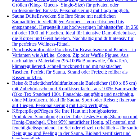
Größen (King-, Queen-, Single-Size) für privaten oder
professionellen Einsatz. Personalisierung mit Logo möglich.
Sauna Düfte
Erwecken Sie Ihre Sinne mit natürlichen
Saunadüften in vielfältigen Aromen – von erfrischend bis
entspannend. Hergestellt aus hochwertigen Inhaltsstoffen, in 250
ml oder 1000 ml Flaschen. Ideal für intensive Dampferlebnisse,
die Körper und Geist beleben. Nachhaltig und duftintensiv für
Ihr perfektes Wellness-Ritual.
Ponchos
Komfortable Ponchos für Erwachsene und Kinder – in
Varianten wie AirLite, Cotton, Zip oder Waffle Piquee. Aus
nachhaltigen Materialien (95-100% Baumwolle, Öko-Tex),
klimaregulierend, schnell trocknend und mit praktischen
Taschen. Perfekt für Sauna, Strand oder Freizeit; rollbar als
Kissen nutzbar.
Reise & Badetücher
Multifunktionale Badetücher (180 x 85 cm)
mit Zubehörtasche und Kopfkissenfach – aus 100% Baumwolle
(Öko-Tex Standard 100). Flauschig, saugfähig und nachhaltig,
ohne Mikrofasern. Ideal für Sauna, Sport oder Reisen; fixierbar
auf Liegen. Personalisierung mit Logo verfügbar.
Körperpflege
Pflegen Sie Ihre Haut mit honigbasierten
Produkten: Saunahonig in der Tube, festes Honig-Shampoo und
Honig-Duschgel. Über 95% natürlicher Honig, pH-neutral und
feuchtigkeitsspendend. Im Set oder einzeln erhältlich – für sanfte
Reinigung und Peeling in der Sauna. Bioland-zertifiziert und
hautfreundlich.