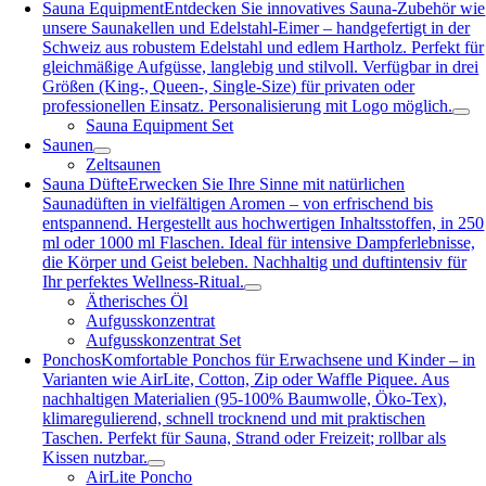
Sauna Equipment
Entdecken Sie innovatives Sauna-Zubehör wie
unsere Saunakellen und Edelstahl-Eimer – handgefertigt in der
Schweiz aus robustem Edelstahl und edlem Hartholz. Perfekt für
gleichmäßige Aufgüsse, langlebig und stilvoll. Verfügbar in drei
Größen (King-, Queen-, Single-Size) für privaten oder
professionellen Einsatz. Personalisierung mit Logo möglich.
Sauna Equipment Set
Saunen
Zeltsaunen
Sauna Düfte
Erwecken Sie Ihre Sinne mit natürlichen
Saunadüften in vielfältigen Aromen – von erfrischend bis
entspannend. Hergestellt aus hochwertigen Inhaltsstoffen, in 250
ml oder 1000 ml Flaschen. Ideal für intensive Dampferlebnisse,
die Körper und Geist beleben. Nachhaltig und duftintensiv für
Ihr perfektes Wellness-Ritual.
Ätherisches Öl
Aufgusskonzentrat
Aufgusskonzentrat Set
Ponchos
Komfortable Ponchos für Erwachsene und Kinder – in
Varianten wie AirLite, Cotton, Zip oder Waffle Piquee. Aus
nachhaltigen Materialien (95-100% Baumwolle, Öko-Tex),
klimaregulierend, schnell trocknend und mit praktischen
Taschen. Perfekt für Sauna, Strand oder Freizeit; rollbar als
Kissen nutzbar.
AirLite Poncho