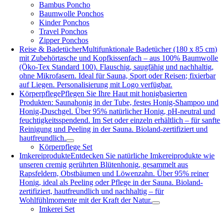
Bambus Poncho
Baumwolle Ponchos
Kinder Ponchos
Travel Ponchos
Zipper Ponchos
Reise & Badetücher
Multifunktionale Badetücher (180 x 85 cm)
mit Zubehörtasche und Kopfkissenfach – aus 100% Baumwolle
(Öko-Tex Standard 100). Flauschig, saugfähig und nachhaltig,
ohne Mikrofasern. Ideal für Sauna, Sport oder Reisen; fixierbar
auf Liegen. Personalisierung mit Logo verfügbar.
Körperpflege
Pflegen Sie Ihre Haut mit honigbasierten
Produkten: Saunahonig in der Tube, festes Honig-Shampoo und
Honig-Duschgel. Über 95% natürlicher Honig, pH-neutral und
feuchtigkeitsspendend. Im Set oder einzeln erhältlich – für sanfte
Reinigung und Peeling in der Sauna. Bioland-zertifiziert und
hautfreundlich.
Körperpflege Set
Imkereiprodukte
Entdecken Sie natürliche Imkereiprodukte wie
unseren cremig gerührten Blütenhonig, gesammelt aus
Rapsfeldern, Obstbäumen und Löwenzahn. Über 95% reiner
Honig, ideal als Peeling oder Pflege in der Sauna. Bioland-
zertifiziert, hautfreundlich und nachhaltig – für
Wohlfühlmomente mit der Kraft der Natur.
Imkerei Set