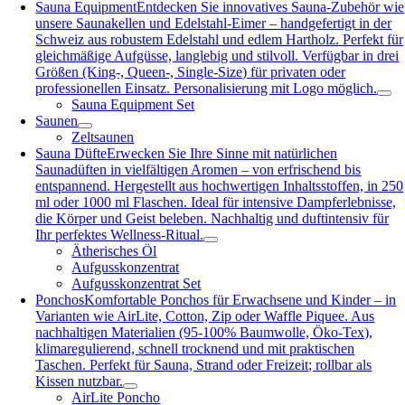
Sauna Equipment
Entdecken Sie innovatives Sauna-Zubehör wie
unsere Saunakellen und Edelstahl-Eimer – handgefertigt in der
Schweiz aus robustem Edelstahl und edlem Hartholz. Perfekt für
gleichmäßige Aufgüsse, langlebig und stilvoll. Verfügbar in drei
Größen (King-, Queen-, Single-Size) für privaten oder
professionellen Einsatz. Personalisierung mit Logo möglich.
Sauna Equipment Set
Saunen
Zeltsaunen
Sauna Düfte
Erwecken Sie Ihre Sinne mit natürlichen
Saunadüften in vielfältigen Aromen – von erfrischend bis
entspannend. Hergestellt aus hochwertigen Inhaltsstoffen, in 250
ml oder 1000 ml Flaschen. Ideal für intensive Dampferlebnisse,
die Körper und Geist beleben. Nachhaltig und duftintensiv für
Ihr perfektes Wellness-Ritual.
Ätherisches Öl
Aufgusskonzentrat
Aufgusskonzentrat Set
Ponchos
Komfortable Ponchos für Erwachsene und Kinder – in
Varianten wie AirLite, Cotton, Zip oder Waffle Piquee. Aus
nachhaltigen Materialien (95-100% Baumwolle, Öko-Tex),
klimaregulierend, schnell trocknend und mit praktischen
Taschen. Perfekt für Sauna, Strand oder Freizeit; rollbar als
Kissen nutzbar.
AirLite Poncho