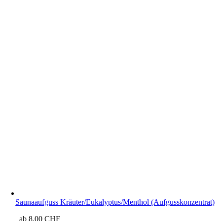
Saunaaufguss Kräuter/Eukalyptus/Menthol (Aufgusskonzentrat)
ab
8,00
CHF