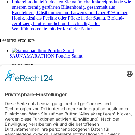
Imkereiprodukte
Entdecken Sie natürliche Imkereiprodukte wie
unseren cremig gerührten Blütenhonig, gesammelt aus
Rapsfeldern, Obstbäumen und Löwenzahn. Über 95% reiner
Honig, ideal als Peeling oder Pflege in der Sauna. Bioland-
zertifiziert, hautfreundlich und nachhaltig – für
Wohlfühlmomente mit der Kraft der Natur.
Featured Produkte
SAUNAMARATHON Poncho Sannt
99,90
CHF
In den Warenkorb
Saunakelle – Aufgusskelle Queen
159,90
CHF
Zum Shop
Über uns
Kontakt