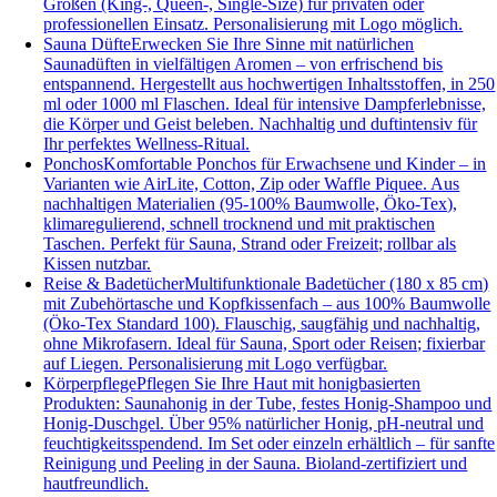
Größen (King-, Queen-, Single-Size) für privaten oder
professionellen Einsatz. Personalisierung mit Logo möglich.
Sauna Düfte
Erwecken Sie Ihre Sinne mit natürlichen
Saunadüften in vielfältigen Aromen – von erfrischend bis
entspannend. Hergestellt aus hochwertigen Inhaltsstoffen, in 250
ml oder 1000 ml Flaschen. Ideal für intensive Dampferlebnisse,
die Körper und Geist beleben. Nachhaltig und duftintensiv für
Ihr perfektes Wellness-Ritual.
Ponchos
Komfortable Ponchos für Erwachsene und Kinder – in
Varianten wie AirLite, Cotton, Zip oder Waffle Piquee. Aus
nachhaltigen Materialien (95-100% Baumwolle, Öko-Tex),
klimaregulierend, schnell trocknend und mit praktischen
Taschen. Perfekt für Sauna, Strand oder Freizeit; rollbar als
Kissen nutzbar.
Reise & Badetücher
Multifunktionale Badetücher (180 x 85 cm)
mit Zubehörtasche und Kopfkissenfach – aus 100% Baumwolle
(Öko-Tex Standard 100). Flauschig, saugfähig und nachhaltig,
ohne Mikrofasern. Ideal für Sauna, Sport oder Reisen; fixierbar
auf Liegen. Personalisierung mit Logo verfügbar.
Körperpflege
Pflegen Sie Ihre Haut mit honigbasierten
Produkten: Saunahonig in der Tube, festes Honig-Shampoo und
Honig-Duschgel. Über 95% natürlicher Honig, pH-neutral und
feuchtigkeitsspendend. Im Set oder einzeln erhältlich – für sanfte
Reinigung und Peeling in der Sauna. Bioland-zertifiziert und
hautfreundlich.