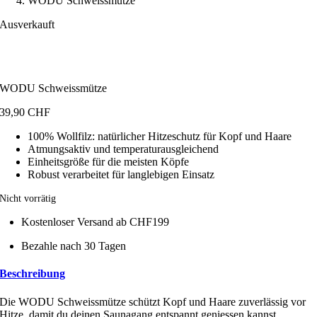
WODU Schweissmütze
Ausverkauft
WODU Schweissmütze
39,90
CHF
100% Wollfilz: natürlicher Hitzeschutz für Kopf und Haare
Atmungsaktiv und temperaturausgleichend
Einheitsgröße für die meisten Köpfe
Robust verarbeitet für langlebigen Einsatz
Nicht vorrätig
Kostenloser Versand ab CHF199
Bezahle nach 30 Tagen
Beschreibung
Die WODU Schweissmütze schützt Kopf und Haare zuverlässig vor
Hitze, damit du deinen Saunagang entspannt geniessen kannst.