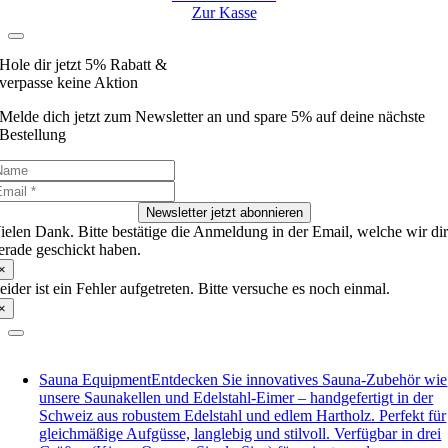
Zur Kasse
Hole dir jetzt 5% Rabatt &
verpasse keine Aktion
Melde dich jetzt zum Newsletter an und spare 5% auf deine nächste
Bestellung
Newsletter jetzt abonnieren
ielen Dank. Bitte bestätige die Anmeldung in der Email, welche wir di
erade geschickt haben.
×
eider ist ein Fehler aufgetreten. Bitte versuche es noch einmal.
×
Sauna Equipment
Entdecken Sie innovatives Sauna-Zubehör wie
unsere Saunakellen und Edelstahl-Eimer – handgefertigt in der
Schweiz aus robustem Edelstahl und edlem Hartholz. Perfekt für
gleichmäßige Aufgüsse, langlebig und stilvoll. Verfügbar in drei