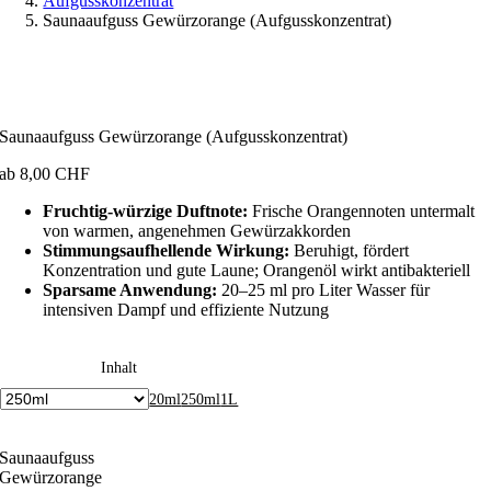
Aufgusskonzentrat
Saunaaufguss Gewürzorange (Aufgusskonzentrat)
Saunaaufguss Gewürzorange (Aufgusskonzentrat)
ab
8,00
CHF
Fruchtig-würzige Duftnote:
Frische Orangennoten untermalt
von warmen, angenehmen Gewürzakkorden
Stimmungsaufhellende Wirkung:
Beruhigt, fördert
Konzentration und gute Laune; Orangenöl wirkt antibakteriell
Sparsame Anwendung:
20–25 ml pro Liter Wasser für
intensiven Dampf und effiziente Nutzung
Inhalt
20ml
250ml
1L
Saunaaufguss
Gewürzorange