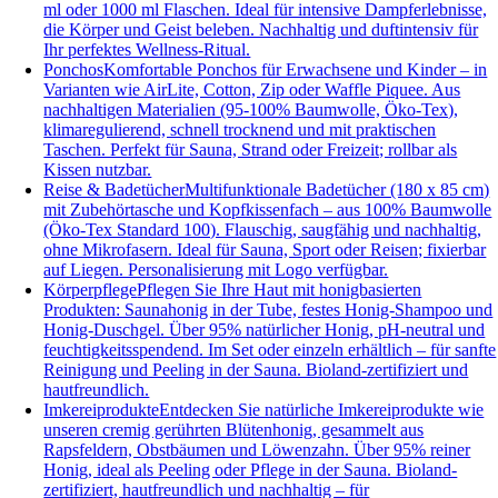
ml oder 1000 ml Flaschen. Ideal für intensive Dampferlebnisse,
die Körper und Geist beleben. Nachhaltig und duftintensiv für
Ihr perfektes Wellness-Ritual.
Ponchos
Komfortable Ponchos für Erwachsene und Kinder – in
Varianten wie AirLite, Cotton, Zip oder Waffle Piquee. Aus
nachhaltigen Materialien (95-100% Baumwolle, Öko-Tex),
klimaregulierend, schnell trocknend und mit praktischen
Taschen. Perfekt für Sauna, Strand oder Freizeit; rollbar als
Kissen nutzbar.
Reise & Badetücher
Multifunktionale Badetücher (180 x 85 cm)
mit Zubehörtasche und Kopfkissenfach – aus 100% Baumwolle
(Öko-Tex Standard 100). Flauschig, saugfähig und nachhaltig,
ohne Mikrofasern. Ideal für Sauna, Sport oder Reisen; fixierbar
auf Liegen. Personalisierung mit Logo verfügbar.
Körperpflege
Pflegen Sie Ihre Haut mit honigbasierten
Produkten: Saunahonig in der Tube, festes Honig-Shampoo und
Honig-Duschgel. Über 95% natürlicher Honig, pH-neutral und
feuchtigkeitsspendend. Im Set oder einzeln erhältlich – für sanfte
Reinigung und Peeling in der Sauna. Bioland-zertifiziert und
hautfreundlich.
Imkereiprodukte
Entdecken Sie natürliche Imkereiprodukte wie
unseren cremig gerührten Blütenhonig, gesammelt aus
Rapsfeldern, Obstbäumen und Löwenzahn. Über 95% reiner
Honig, ideal als Peeling oder Pflege in der Sauna. Bioland-
zertifiziert, hautfreundlich und nachhaltig – für