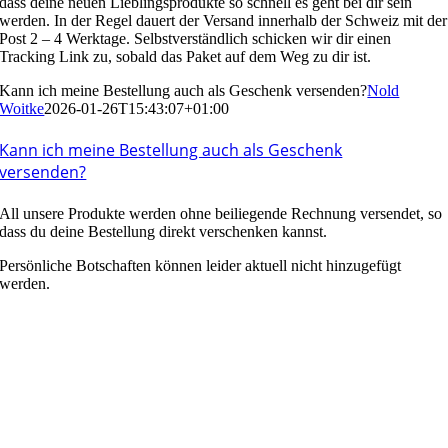
dass deine neuen Lieblingsprodukte so schnell es geht bei dir sein
werden. In der Regel dauert der Versand innerhalb der Schweiz mit der
Post 2 – 4 Werktage. Selbstverständlich schicken wir dir einen
Tracking Link zu, sobald das Paket auf dem Weg zu dir ist.
Kann ich meine Bestellung auch als Geschenk versenden?
Nold
Woitke
2026-01-26T15:43:07+01:00
Kann ich meine Bestellung auch als Geschenk
versenden?
All unsere Produkte werden ohne beiliegende Rechnung versendet, so
dass du deine Bestellung direkt verschenken kannst.
Persönliche Botschaften können leider aktuell nicht hinzugefügt
werden.