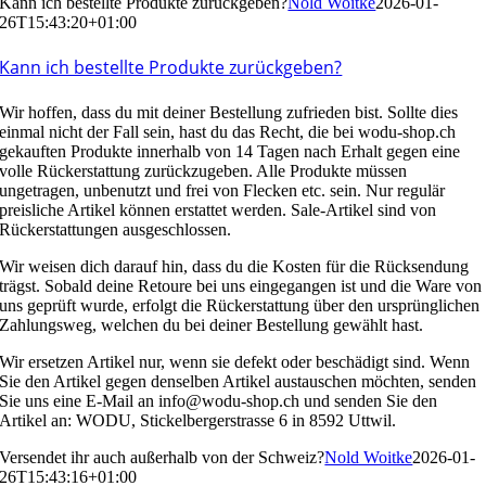
Kann ich bestellte Produkte zurückgeben?
Nold Woitke
2026-01-
26T15:43:20+01:00
Kann ich bestellte Produkte zurückgeben?
Wir hoffen, dass du mit deiner Bestellung zufrieden bist. Sollte dies
einmal nicht der Fall sein, hast du das Recht, die bei wodu-shop.ch
gekauften Produkte innerhalb von 14 Tagen nach Erhalt gegen eine
volle Rückerstattung zurückzugeben. Alle Produkte müssen
ungetragen, unbenutzt und frei von Flecken etc. sein. Nur regulär
preisliche Artikel können erstattet werden. Sale-Artikel sind von
Rückerstattungen ausgeschlossen.
Wir weisen dich darauf hin, dass du die Kosten für die Rücksendung
trägst. Sobald deine Retoure bei uns eingegangen ist und die Ware von
uns geprüft wurde, erfolgt die Rückerstattung über den ursprünglichen
Zahlungsweg, welchen du bei deiner Bestellung gewählt hast.
Wir ersetzen Artikel nur, wenn sie defekt oder beschädigt sind. Wenn
Sie den Artikel gegen denselben Artikel austauschen möchten, senden
Sie uns eine E-Mail an info@wodu-shop.ch und senden Sie den
Artikel an: WODU, Stickelbergerstrasse 6 in 8592 Uttwil.
Versendet ihr auch außerhalb von der Schweiz?
Nold Woitke
2026-01-
26T15:43:16+01:00