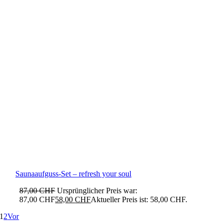
Saunaaufguss-Set – refresh your soul
87,00
CHF
Ursprünglicher Preis war:
87,00 CHF
58,00
CHF
Aktueller Preis ist: 58,00 CHF.
1
2
Vor