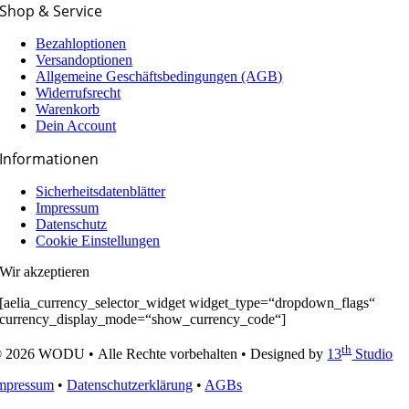
Shop & Service
Bezahloptionen
Versandoptionen
Allgemeine Geschäfts­­­bedingungen (AGB)
Widerrufsrecht
Warenkorb
Dein Account
Informationen
Sicherheitsdatenblätter
Impressum
Datenschutz
Cookie Einstellungen
Wir akzeptieren
[aelia_currency_selector_widget widget_type=“dropdown_flags“
currency_display_mode=“show_currency_code“]
th
 2026 WODU • Alle Rechte vorbehalten • Designed by
13
Studio
mpressum
•
Datenschutzerklärung
•
AGBs