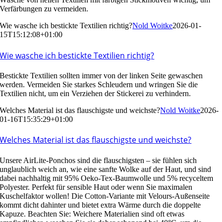
Verfärbungen zu vermeiden.
Wie wasche ich bestickte Textilien richtig?
Nold Woitke
2026-01-
15T15:12:08+01:00
Wie wasche ich bestickte Textilien richtig?
Bestickte Textilien sollten immer von der linken Seite gewaschen
werden. Vermeiden Sie starkes Schleudern und wringen Sie die
Textilien nicht, um ein Verziehen der Stickerei zu verhindern.
Welches Material ist das flauschigste und weichste?
Nold Woitke
2026-
01-16T15:35:29+01:00
Welches Material ist das flauschigste und weichste?
Unsere AirLite-Ponchos sind die flauschigsten – sie fühlen sich
unglaublich weich an, wie eine sanfte Wolke auf der Haut, und sind
dabei nachhaltig mit 95% Oeko-Tex-Baumwolle und 5% recyceltem
Polyester. Perfekt für sensible Haut oder wenn Sie maximalen
Kuschelfaktor wollen! Die Cotton-Variante mit Velours-Außenseite
kommt dicht dahinter und bietet extra Wärme durch die doppelte
Kapuze. Beachten Sie: Weichere Materialien sind oft etwas