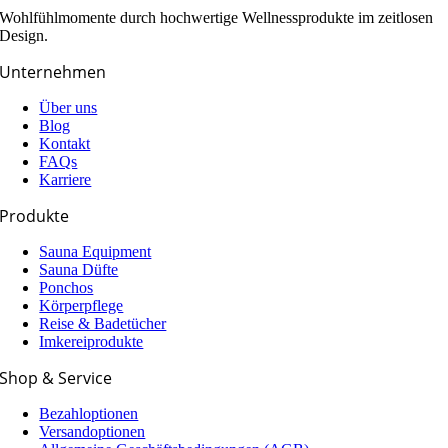
Wohlfühlmomente durch hochwertige Wellnessprodukte im zeitlosen
Design.
Unternehmen
Über uns
Blog
Kontakt
FAQs
Karriere
Produkte
Sauna Equipment
Sauna Düfte
Ponchos
Körperpflege
Reise & Badetücher
Imkereiprodukte
Shop & Service
Bezahloptionen
Versandoptionen