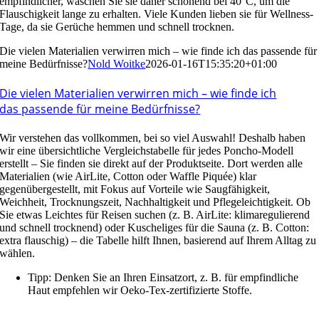
empfindlicher, waschen Sie sie daher schonend bei 40°C, um die
Flauschigkeit lange zu erhalten. Viele Kunden lieben sie für Wellness-
Tage, da sie Gerüche hemmen und schnell trocknen.
Die vielen Materialien verwirren mich – wie finde ich das passende für
meine Bedürfnisse?
Nold Woitke
2026-01-16T15:35:20+01:00
Die vielen Materialien verwirren mich – wie finde ich
das passende für meine Bedürfnisse?
Wir verstehen das vollkommen, bei so viel Auswahl! Deshalb haben
wir eine übersichtliche Vergleichstabelle für jedes Poncho-Modell
erstellt – Sie finden sie direkt auf der Produktseite. Dort werden alle
Materialien (wie AirLite, Cotton oder Waffle Piquée) klar
gegenübergestellt, mit Fokus auf Vorteile wie Saugfähigkeit,
Weichheit, Trocknungszeit, Nachhaltigkeit und Pflegeleichtigkeit. Ob
Sie etwas Leichtes für Reisen suchen (z. B. AirLite: klimaregulierend
und schnell trocknend) oder Kuscheliges für die Sauna (z. B. Cotton:
extra flauschig) – die Tabelle hilft Ihnen, basierend auf Ihrem Alltag zu
wählen.
Tipp: Denken Sie an Ihren Einsatzort, z. B. für empfindliche
Haut empfehlen wir Oeko-Tex-zertifizierte Stoffe.