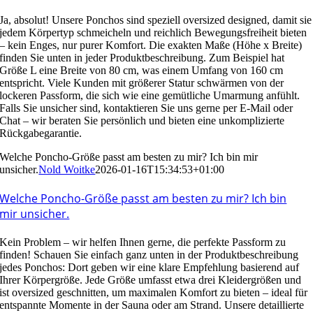
Ja, absolut! Unsere Ponchos sind speziell oversized designed, damit sie
jedem Körpertyp schmeicheln und reichlich Bewegungsfreiheit bieten
– kein Enges, nur purer Komfort. Die exakten Maße (Höhe x Breite)
finden Sie unten in jeder Produktbeschreibung. Zum Beispiel hat
Größe L eine Breite von 80 cm, was einem Umfang von 160 cm
entspricht. Viele Kunden mit größerer Statur schwärmen von der
lockeren Passform, die sich wie eine gemütliche Umarmung anfühlt.
Falls Sie unsicher sind, kontaktieren Sie uns gerne per E-Mail oder
Chat – wir beraten Sie persönlich und bieten eine unkomplizierte
Rückgabegarantie.
Welche Poncho-Größe passt am besten zu mir? Ich bin mir
unsicher.
Nold Woitke
2026-01-16T15:34:53+01:00
Welche Poncho-Größe passt am besten zu mir? Ich bin
mir unsicher.
Kein Problem – wir helfen Ihnen gerne, die perfekte Passform zu
finden! Schauen Sie einfach ganz unten in der Produktbeschreibung
jedes Ponchos: Dort geben wir eine klare Empfehlung basierend auf
Ihrer Körpergröße. Jede Größe umfasst etwa drei Kleidergrößen und
ist oversized geschnitten, um maximalen Komfort zu bieten – ideal für
entspannte Momente in der Sauna oder am Strand. Unsere detaillierte