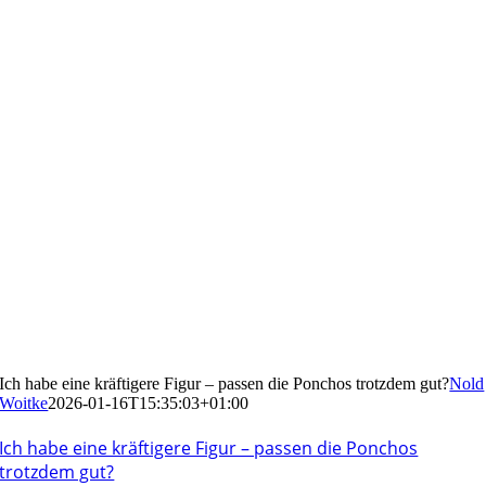
Ich habe eine kräftigere Figur – passen die Ponchos trotzdem gut?
Nold
Woitke
2026-01-16T15:35:03+01:00
Ich habe eine kräftigere Figur – passen die Ponchos
trotzdem gut?