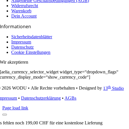
Allgemeine Geschäfts­­­bedingungen (AGB)
Widerrufsrecht
Warenkorb
Dein Account
Informationen
Sicherheitsdatenblätter
Impressum
Datenschutz
Cookie Einstellungen
Wir akzeptieren
[aelia_currency_selector_widget widget_type=“dropdown_flags“
currency_display_mode=“show_currency_code“]
th
 2026 WODU • Alle Rechte vorbehalten • Designed by
13
Studio
mpressum
•
Datenschutzerklärung
•
AGBs
Page load link
s fehlen noch
199,00
CHF
für eine kostenlose Lieferung