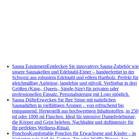
Sauna Equipment
Entdecken Sie innovatives Sauna-Zubehör wie
unsere Saunakellen und Edelstahl-Eimer – handgefertigt in der
Schweiz aus robustem Edelstahl und edlem Hartholz. Perfekt für
gleichmäßige Aufgüsse, langlebig und stilvoll. Verfügbar in drei
Größen (King-, Queen-, Single-Size) für privaten oder
professionellen Einsatz. Personalisierung mit Logo möglich.
Sauna Düfte
Erwecken Sie Ihre Sinne mit natürlichen
Saunadüften in vielfältigen Aromen – von erfrischend bis
entspannend. Hergestellt aus hochwertigen Inhaltsstoffen, in 250
ml oder 1000 ml Flaschen. Ideal für intensive Dampferlebnisse,
die Körper und Geist beleben. Nachhaltig und duftintensiv für
Ihr perfektes Wellness-Ritual.
Ponchos
Komfortable Ponchos für Erwachsene und Kinder – in
Varianten wie AirLite, Cotton, Zip oder Waffle Piquee. Aus