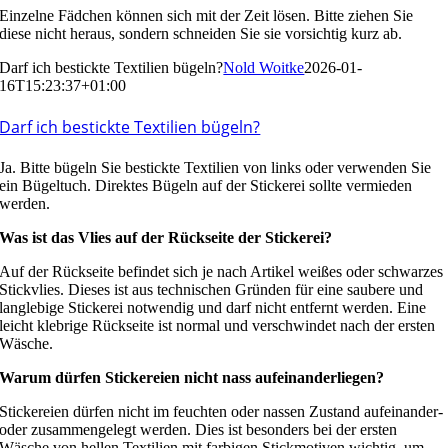
Einzelne Fädchen können sich mit der Zeit lösen. Bitte ziehen Sie
diese nicht heraus, sondern schneiden Sie sie vorsichtig kurz ab.
Darf ich bestickte Textilien bügeln?
Nold Woitke
2026-01-
16T15:23:37+01:00
Darf ich bestickte Textilien bügeln?
Ja. Bitte bügeln Sie bestickte Textilien von links oder verwenden Sie
ein Bügeltuch. Direktes Bügeln auf der Stickerei sollte vermieden
werden.
Was ist das Vlies auf der Rückseite der Stickerei?
Auf der Rückseite befindet sich je nach Artikel weißes oder schwarzes
Stickvlies. Dieses ist aus technischen Gründen für eine saubere und
langlebige Stickerei notwendig und darf nicht entfernt werden. Eine
leicht klebrige Rückseite ist normal und verschwindet nach der ersten
Wäsche.
Warum dürfen Stickereien nicht nass aufeinanderliegen?
Stickereien dürfen nicht im feuchten oder nassen Zustand aufeinander-
oder zusammengelegt werden. Dies ist besonders bei der ersten
Wäsche von hellen Textilien mit farbigen Stickmotiven wichtig, um