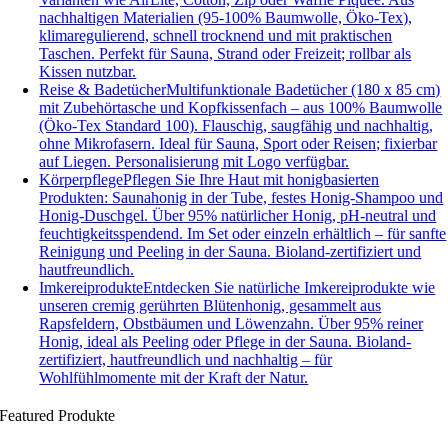
nachhaltigen Materialien (95-100% Baumwolle, Öko-Tex),
klimaregulierend, schnell trocknend und mit praktischen
Taschen. Perfekt für Sauna, Strand oder Freizeit; rollbar als
Kissen nutzbar.
Reise & Badetücher
Multifunktionale Badetücher (180 x 85 cm)
mit Zubehörtasche und Kopfkissenfach – aus 100% Baumwolle
(Öko-Tex Standard 100). Flauschig, saugfähig und nachhaltig,
ohne Mikrofasern. Ideal für Sauna, Sport oder Reisen; fixierbar
auf Liegen. Personalisierung mit Logo verfügbar.
Körperpflege
Pflegen Sie Ihre Haut mit honigbasierten
Produkten: Saunahonig in der Tube, festes Honig-Shampoo und
Honig-Duschgel. Über 95% natürlicher Honig, pH-neutral und
feuchtigkeitsspendend. Im Set oder einzeln erhältlich – für sanfte
Reinigung und Peeling in der Sauna. Bioland-zertifiziert und
hautfreundlich.
Imkereiprodukte
Entdecken Sie natürliche Imkereiprodukte wie
unseren cremig gerührten Blütenhonig, gesammelt aus
Rapsfeldern, Obstbäumen und Löwenzahn. Über 95% reiner
Honig, ideal als Peeling oder Pflege in der Sauna. Bioland-
zertifiziert, hautfreundlich und nachhaltig – für
Wohlfühlmomente mit der Kraft der Natur.
Featured Produkte