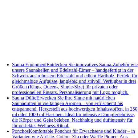
Sauna Equipment
Entdecken Sie innovatives Sauna-Zubehör wie
unsere Saunakellen und Edelstahl-Eimer – handgefertigt in der
Schweiz aus robustem Edelstahl und edlem Hartholz. Perfekt für
gleichmäßige Aufgüsse, langlebig und stilvoll. Verfügbar in drei
Größen (King-, Queen-, Single-Size) für privaten oder
professionellen Einsatz. Personalisierung mit Logo möglich.
Sauna Düfte
Erwecken Sie Ihre Sinne mit natürlichen
Saunadüften in vielfältigen Aromen – von erfrischend bis
entspannend. Hergestellt aus hochwertigen Inhaltsstoffen, in 250
ml oder 1000 ml Flaschen. Ideal für intensive Dampferlebnisse,
die Körper und Geist beleben. Nachhaltig und duftintensiv für
Ihr perfektes Wellness-Ritual.
Ponchos
Komfortable Ponchos für Erwachsene und Kinder – in
Varianten wie AirLite, Cotton, Zip oder Waffle Piquee. Aus