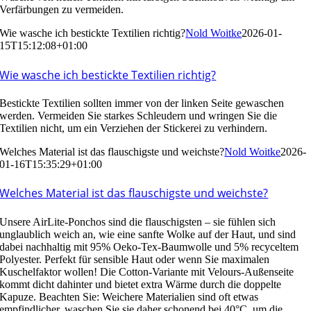
Verfärbungen zu vermeiden.
Wie wasche ich bestickte Textilien richtig?
Nold Woitke
2026-01-
15T15:12:08+01:00
Wie wasche ich bestickte Textilien richtig?
Bestickte Textilien sollten immer von der linken Seite gewaschen
werden. Vermeiden Sie starkes Schleudern und wringen Sie die
Textilien nicht, um ein Verziehen der Stickerei zu verhindern.
Welches Material ist das flauschigste und weichste?
Nold Woitke
2026-
01-16T15:35:29+01:00
Welches Material ist das flauschigste und weichste?
Unsere AirLite-Ponchos sind die flauschigsten – sie fühlen sich
unglaublich weich an, wie eine sanfte Wolke auf der Haut, und sind
dabei nachhaltig mit 95% Oeko-Tex-Baumwolle und 5% recyceltem
Polyester. Perfekt für sensible Haut oder wenn Sie maximalen
Kuschelfaktor wollen! Die Cotton-Variante mit Velours-Außenseite
kommt dicht dahinter und bietet extra Wärme durch die doppelte
Kapuze. Beachten Sie: Weichere Materialien sind oft etwas
empfindlicher, waschen Sie sie daher schonend bei 40°C, um die