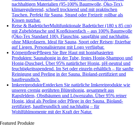
nachhaltigen Materialien (95-100% Baumwolle, Öko-Tex),
klimaregulierend, schnell trocknend und mit praktischen
Taschen. Perfekt für Sauna, Strand oder Freizeit; rollbar als
Kissen nutzbar.
Reise & Badetücher
Multifunktionale Badetücher (180 x 85 cm)
mit Zubehörtasche und Kopfkissenfach – aus 100% Baumwolle
(Öko-Tex Standard 100). Flauschig, saugfähig und nachhaltig,
ohne Mikrofasern. Ideal für Sauna, Sport oder Reisen; fixierbar
auf Liegen. Personalisierung mit Logo verfügbar.
Körperpflege
Pflegen Sie Ihre Haut mit honigbasierten
Produkten: Saunahonig in der Tube, festes Honig-Shampoo und
Honig-Duschgel. Über 95% natürlicher Honig, pH-neutral und
feuchtigkeitsspendend. Im Set oder einzeln erhältlich – für sanfte
Reinigung und Peeling in der Sauna. Bioland-zertifiziert und
hautfreundlich.
Imkereiprodukte
Entdecken Sie natürliche Imkereiprodukte wie
unseren cremig gerührten Blütenhonig, gesammelt aus
Rapsfeldern, Obstbäumen und Löwenzahn. Über 95% reiner
Honig, ideal als Peeling oder Pflege in der Sauna. Bioland-
zertifiziert, hautfreundlich und nachhaltig – für
Wohlfühlmomente mit der Kraft der Natur.
Featured Produkte