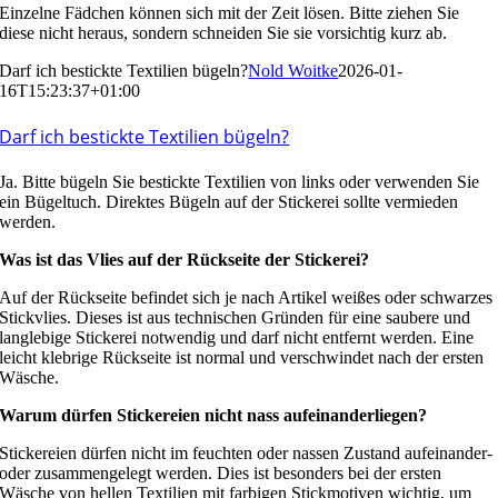
Einzelne Fädchen können sich mit der Zeit lösen. Bitte ziehen Sie
diese nicht heraus, sondern schneiden Sie sie vorsichtig kurz ab.
Darf ich bestickte Textilien bügeln?
Nold Woitke
2026-01-
16T15:23:37+01:00
Darf ich bestickte Textilien bügeln?
Ja. Bitte bügeln Sie bestickte Textilien von links oder verwenden Sie
ein Bügeltuch. Direktes Bügeln auf der Stickerei sollte vermieden
werden.
Was ist das Vlies auf der Rückseite der Stickerei?
Auf der Rückseite befindet sich je nach Artikel weißes oder schwarzes
Stickvlies. Dieses ist aus technischen Gründen für eine saubere und
langlebige Stickerei notwendig und darf nicht entfernt werden. Eine
leicht klebrige Rückseite ist normal und verschwindet nach der ersten
Wäsche.
Warum dürfen Stickereien nicht nass aufeinanderliegen?
Stickereien dürfen nicht im feuchten oder nassen Zustand aufeinander-
oder zusammengelegt werden. Dies ist besonders bei der ersten
Wäsche von hellen Textilien mit farbigen Stickmotiven wichtig, um