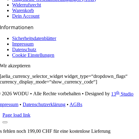
Widerrufsrecht
Warenkorb
Dein Account
Informationen
Sicherheitsdatenblätter
Impressum
Datenschutz
Cookie Einstellungen
Wir akzeptieren
[aelia_currency_selector_widget widget_type=“dropdown_flags“
currency_display_mode=“show_currency_code“]
th
 2026 WODU • Alle Rechte vorbehalten • Designed by
13
Studio
mpressum
•
Datenschutzerklärung
•
AGBs
Page load link
s fehlen noch
199,00
CHF
für eine kostenlose Lieferung