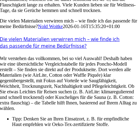
Flauschigkeit lange zu erhalten. Viele Kunden lieben sie für Wellness-
Tage, da sie Gerüche hemmen und schnell trocknen.
Die vielen Materialien verwirren mich – wie finde ich das passende für
meine Bedürfnisse?
Nold Woitke
2026-01-16T15:35:20+01:00
Die vielen Materialien verwirren mich – wie finde ich
das passende für meine Bedürfnisse?
Wir verstehen das vollkommen, bei so viel Auswahl! Deshalb haben
wir eine übersichtliche Vergleichstabelle für jedes Poncho-Modell
erstellt – Sie finden sie direkt auf der Produktseite. Dort werden alle
Materialien (wie AirLite, Cotton oder Waffle Piquée) klar
gegenübergestellt, mit Fokus auf Vorteile wie Saugfähigkeit,
Weichheit, Trocknungszeit, Nachhaltigkeit und Pflegeleichtigkeit. Ob
Sie etwas Leichtes für Reisen suchen (z. B. AirLite: klimaregulierend
und schnell trocknend) oder Kuscheliges für die Sauna (z. B. Cotton:
extra flauschig) – die Tabelle hilft Ihnen, basierend auf Ihrem Alltag zu
wählen.
Tipp: Denken Sie an Ihren Einsatzort, z. B. für empfindliche
Haut empfehlen wir Oeko-Tex-zertifizierte Stoffe.