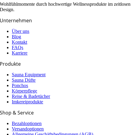
Wohlfühlmomente durch hochwertige Wellnessprodukte im zeitlosen
Design.
Unternehmen
Über uns
Blog
Kontakt
FAQs
Karriere
Produkte
Sauna Equipment
Sauna Düfte
Ponchos
Körperpflege
Reise & Badetücher
Imkereiprodukte
Shop & Service
Bezahloptionen
Versandoptionen
Allgemeine Geschäfts­­­bedingungen (AGB)