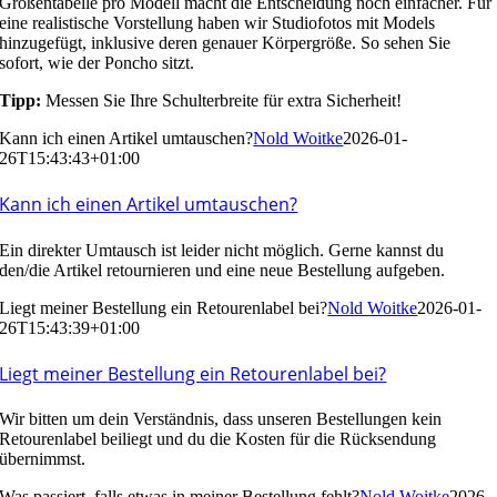
Größentabelle pro Modell macht die Entscheidung noch einfacher. Für
eine realistische Vorstellung haben wir Studiofotos mit Models
hinzugefügt, inklusive deren genauer Körpergröße. So sehen Sie
sofort, wie der Poncho sitzt.
Tipp:
Messen Sie Ihre Schulterbreite für extra Sicherheit!
Kann ich einen Artikel umtauschen?
Nold Woitke
2026-01-
26T15:43:43+01:00
Kann ich einen Artikel umtauschen?
Ein direkter Umtausch ist leider nicht möglich. Gerne kannst du
den/die Artikel
retournieren
und eine neue Bestellung aufgeben.
Liegt meiner Bestellung ein Retourenlabel bei?
Nold Woitke
2026-01-
26T15:43:39+01:00
Liegt meiner Bestellung ein Retourenlabel bei?
Wir bitten um dein Verständnis, dass unseren Bestellungen kein
Retourenlabel beiliegt und du die Kosten für die Rücksendung
übernimmst.
Was passiert, falls etwas in meiner Bestellung fehlt?
Nold Woitke
2026-