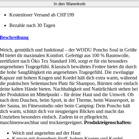
In den Warenkorb
Kostenloser Versand ab CHF199
Bezahle nach 30 Tagen
Beschreibung
Weich, gemütlich und funktional – der WODU Poncho Soul in Größe
M bietet dir maximalen Komfort. Gefertigt aus 100 % Baumwolle,
zertifiziert nach Öko Tex Standard 100, sorgt er für ein besonders
angenehmes Tragegefühl. Klassisch bewährtes Frottee bietet dir durch
die hohe Saugfähigkeit ein angenehmes Tragegefühl. Die zweilagige
Kapuze mit hohem Kragen und Kordel hält dich extra warm, während
die praktischen Seitentaschen Platz für Shampoo, Bürsten oder einfach
deine kalten Hände bieten. Nachhaltigkeit und Natürlichkeit stehen bei
der Produktion im Mittelpunkt – für deine Haut und die Umwelt. Ob
nach dem Duschen, beim Sport, in der Therme, beim Wassersport, in
der Sauna, im Fitnessstudio oder beim Camping: Dein Poncho hält
dich warm, schützt dich vor neugierigen Blicken und macht das
Umziehen besonders einfach. Zudem ist er pflegeleicht,
maschinenwaschbar und trocknergeeignet.
Produkteigenschaften:
Weich und angenehm auf der Haut
Kapuze mit doppeltem Stoff, hohem Kragen und Kordel