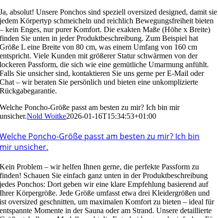
Ja, absolut! Unsere Ponchos sind speziell oversized designed, damit sie
jedem Körpertyp schmeicheln und reichlich Bewegungsfreiheit bieten
– kein Enges, nur purer Komfort. Die exakten Maße (Höhe x Breite)
finden Sie unten in jeder Produktbeschreibung. Zum Beispiel hat
Größe L eine Breite von 80 cm, was einem Umfang von 160 cm
entspricht. Viele Kunden mit größerer Statur schwärmen von der
lockeren Passform, die sich wie eine gemütliche Umarmung anfühlt.
Falls Sie unsicher sind, kontaktieren Sie uns gerne per E-Mail oder
Chat – wir beraten Sie persönlich und bieten eine unkomplizierte
Rückgabegarantie.
Welche Poncho-Größe passt am besten zu mir? Ich bin mir
unsicher.
Nold Woitke
2026-01-16T15:34:53+01:00
Welche Poncho-Größe passt am besten zu mir? Ich bin
mir unsicher.
Kein Problem – wir helfen Ihnen gerne, die perfekte Passform zu
finden! Schauen Sie einfach ganz unten in der Produktbeschreibung
jedes Ponchos: Dort geben wir eine klare Empfehlung basierend auf
Ihrer Körpergröße. Jede Größe umfasst etwa drei Kleidergrößen und
ist oversized geschnitten, um maximalen Komfort zu bieten – ideal für
entspannte Momente in der Sauna oder am Strand. Unsere detaillierte