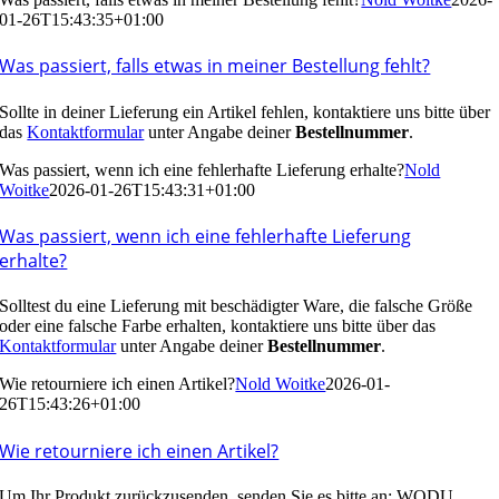
01-26T15:43:35+01:00
Was passiert, falls etwas in meiner Bestellung fehlt?
Sollte in deiner Lieferung ein Artikel fehlen, kontaktiere uns bitte über
das
Kontaktformular
unter Angabe deiner
Bestellnummer
.
Was passiert, wenn ich eine fehlerhafte Lieferung erhalte?
Nold
Woitke
2026-01-26T15:43:31+01:00
Was passiert, wenn ich eine fehlerhafte Lieferung
erhalte?
Solltest du eine Lieferung mit beschädigter Ware, die falsche Größe
oder eine falsche Farbe erhalten, kontaktiere uns bitte über das
Kontaktformular
unter Angabe deiner
Bestellnummer
.
Wie retourniere ich einen Artikel?
Nold Woitke
2026-01-
26T15:43:26+01:00
Wie retourniere ich einen Artikel?
Um Ihr Produkt zurückzusenden, senden Sie es bitte an: WODU,