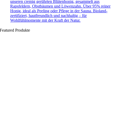
unseren cremig gerührten Blütenhonig, gesammelt aus
Rapsfeldern, Obstbäumen und Löwenzahn. Über 95% reiner
Honig, ideal als Peeling oder Pflege in der Sauna. Bioland-
zertifiziert, hautfreundlich und nachhaltig – für
Wohlfühlmomente mit der Kraft der Natur.
Featured Produkte