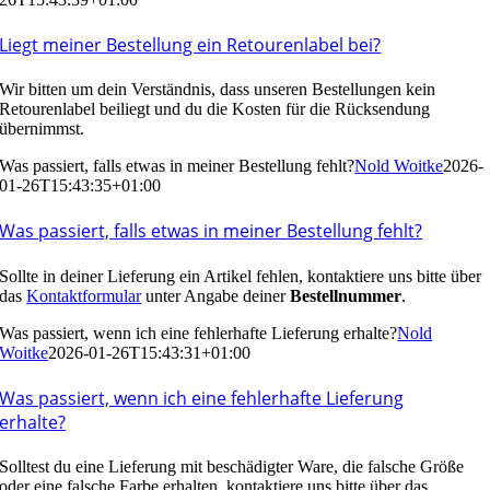
Liegt meiner Bestellung ein Retourenlabel bei?
Wir bitten um dein Verständnis, dass unseren Bestellungen kein
Retourenlabel beiliegt und du die Kosten für die Rücksendung
übernimmst.
Was passiert, falls etwas in meiner Bestellung fehlt?
Nold Woitke
2026-
01-26T15:43:35+01:00
Was passiert, falls etwas in meiner Bestellung fehlt?
Sollte in deiner Lieferung ein Artikel fehlen, kontaktiere uns bitte über
das
Kontaktformular
unter Angabe deiner
Bestellnummer
.
Was passiert, wenn ich eine fehlerhafte Lieferung erhalte?
Nold
Woitke
2026-01-26T15:43:31+01:00
Was passiert, wenn ich eine fehlerhafte Lieferung
erhalte?
Solltest du eine Lieferung mit beschädigter Ware, die falsche Größe
oder eine falsche Farbe erhalten, kontaktiere uns bitte über das