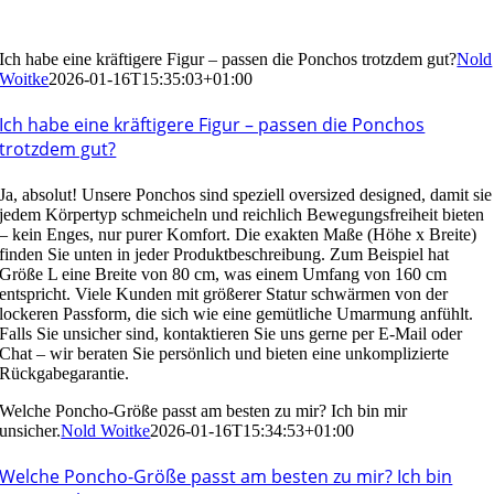
Ich habe eine kräftigere Figur – passen die Ponchos trotzdem gut?
Nold
Woitke
2026-01-16T15:35:03+01:00
Ich habe eine kräftigere Figur – passen die Ponchos
trotzdem gut?
Ja, absolut! Unsere Ponchos sind speziell oversized designed, damit sie
jedem Körpertyp schmeicheln und reichlich Bewegungsfreiheit bieten
– kein Enges, nur purer Komfort. Die exakten Maße (Höhe x Breite)
finden Sie unten in jeder Produktbeschreibung. Zum Beispiel hat
Größe L eine Breite von 80 cm, was einem Umfang von 160 cm
entspricht. Viele Kunden mit größerer Statur schwärmen von der
lockeren Passform, die sich wie eine gemütliche Umarmung anfühlt.
Falls Sie unsicher sind, kontaktieren Sie uns gerne per E-Mail oder
Chat – wir beraten Sie persönlich und bieten eine unkomplizierte
Rückgabegarantie.
Welche Poncho-Größe passt am besten zu mir? Ich bin mir
unsicher.
Nold Woitke
2026-01-16T15:34:53+01:00
Welche Poncho-Größe passt am besten zu mir? Ich bin