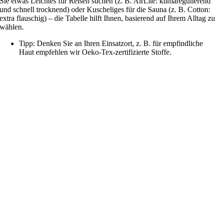
Sie etwas Leichtes für Reisen suchen (z. B. AirLite: klimaregulierend
und schnell trocknend) oder Kuscheliges für die Sauna (z. B. Cotton:
extra flauschig) – die Tabelle hilft Ihnen, basierend auf Ihrem Alltag zu
wählen.
Tipp: Denken Sie an Ihren Einsatzort, z. B. für empfindliche
Haut empfehlen wir Oeko-Tex-zertifizierte Stoffe.