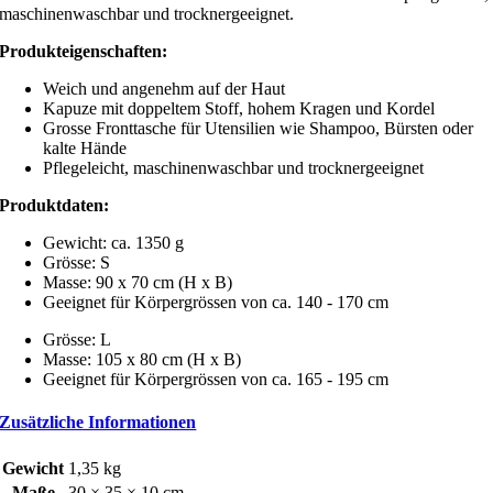
maschinenwaschbar und trocknergeeignet.
Produkteigenschaften:
Weich und angenehm auf der Haut
Kapuze mit doppeltem Stoff, hohem Kragen und Kordel
Grosse Fronttasche für Utensilien wie Shampoo, Bürsten oder
kalte Hände
Pflegeleicht, maschinenwaschbar und trocknergeeignet
Produktdaten:
Gewicht: ca. 1350 g
Grösse: S
Masse: 90 x 70 cm (H x B)
Geeignet für Körpergrössen von ca. 140 - 170 cm
Grösse: L
Masse: 105 x 80 cm (H x B)
Geeignet für Körpergrössen von ca. 165 - 195 cm
Zusätzliche Informationen
Gewicht
1,35 kg
Maße
30 × 35 × 10 cm