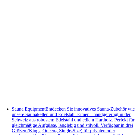
Sauna Equipment
Entdecken Sie innovatives Sauna-Zubehör wie
unsere Saunakellen und Edelstahl-Eimer – handgefertigt in der
Schweiz aus robustem Edelstahl und edlem Hartholz. Perfekt für
gleichmäßige Aufgüsse, langlebig und stilvoll. Verfügbar in drei
Größen (King-, Queen-, Single-Size) für privaten oder