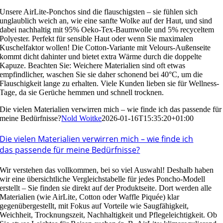
Unsere AirLite-Ponchos sind die flauschigsten – sie fühlen sich
unglaublich weich an, wie eine sanfte Wolke auf der Haut, und sind
dabei nachhaltig mit 95% Oeko-Tex-Baumwolle und 5% recyceltem
Polyester. Perfekt für sensible Haut oder wenn Sie maximalen
Kuschelfaktor wollen! Die Cotton-Variante mit Velours-Außenseite
kommt dicht dahinter und bietet extra Wärme durch die doppelte
Kapuze. Beachten Sie: Weichere Materialien sind oft etwas
empfindlicher, waschen Sie sie daher schonend bei 40°C, um die
Flauschigkeit lange zu erhalten. Viele Kunden lieben sie für Wellness-
Tage, da sie Gerüche hemmen und schnell trocknen.
Die vielen Materialien verwirren mich – wie finde ich das passende für
meine Bedürfnisse?
Nold Woitke
2026-01-16T15:35:20+01:00
Die vielen Materialien verwirren mich – wie finde ich
das passende für meine Bedürfnisse?
Wir verstehen das vollkommen, bei so viel Auswahl! Deshalb haben
wir eine übersichtliche Vergleichstabelle für jedes Poncho-Modell
erstellt – Sie finden sie direkt auf der Produktseite. Dort werden alle
Materialien (wie AirLite, Cotton oder Waffle Piquée) klar
gegenübergestellt, mit Fokus auf Vorteile wie Saugfähigkeit,
Weichheit, Trocknungszeit, Nachhaltigkeit und Pflegeleichtigkeit. Ob