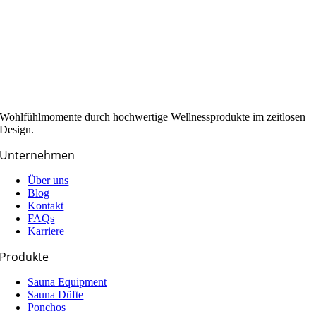
Wohlfühlmomente durch hochwertige Wellnessprodukte im zeitlosen
Design.
Unternehmen
Über uns
Blog
Kontakt
FAQs
Karriere
Produkte
Sauna Equipment
Sauna Düfte
Ponchos