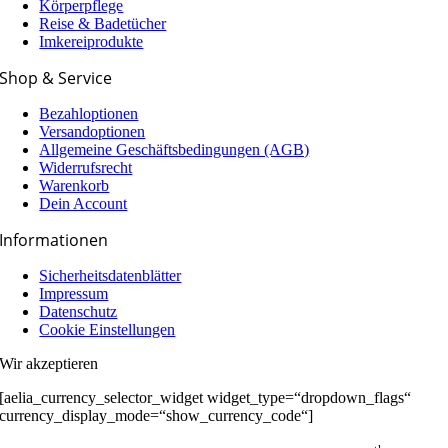
Körperpflege
Reise & Badetücher
Imkereiprodukte
Shop & Service
Bezahloptionen
Versandoptionen
Allgemeine Geschäfts­­­bedingungen (AGB)
Widerrufsrecht
Warenkorb
Dein Account
Informationen
Sicherheitsdatenblätter
Impressum
Datenschutz
Cookie Einstellungen
Wir akzeptieren
[aelia_currency_selector_widget widget_type=“dropdown_flags“
currency_display_mode=“show_currency_code“]