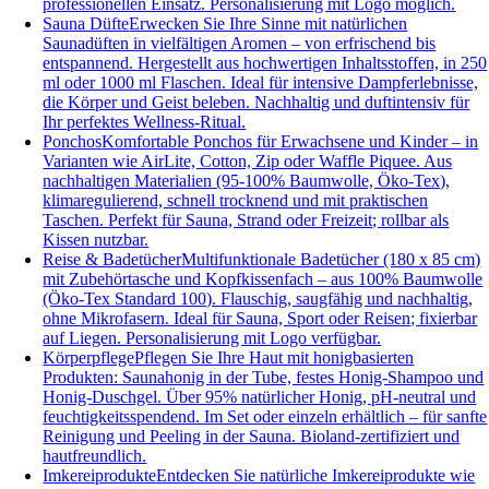
professionellen Einsatz. Personalisierung mit Logo möglich.
Sauna Düfte
Erwecken Sie Ihre Sinne mit natürlichen
Saunadüften in vielfältigen Aromen – von erfrischend bis
entspannend. Hergestellt aus hochwertigen Inhaltsstoffen, in 250
ml oder 1000 ml Flaschen. Ideal für intensive Dampferlebnisse,
die Körper und Geist beleben. Nachhaltig und duftintensiv für
Ihr perfektes Wellness-Ritual.
Ponchos
Komfortable Ponchos für Erwachsene und Kinder – in
Varianten wie AirLite, Cotton, Zip oder Waffle Piquee. Aus
nachhaltigen Materialien (95-100% Baumwolle, Öko-Tex),
klimaregulierend, schnell trocknend und mit praktischen
Taschen. Perfekt für Sauna, Strand oder Freizeit; rollbar als
Kissen nutzbar.
Reise & Badetücher
Multifunktionale Badetücher (180 x 85 cm)
mit Zubehörtasche und Kopfkissenfach – aus 100% Baumwolle
(Öko-Tex Standard 100). Flauschig, saugfähig und nachhaltig,
ohne Mikrofasern. Ideal für Sauna, Sport oder Reisen; fixierbar
auf Liegen. Personalisierung mit Logo verfügbar.
Körperpflege
Pflegen Sie Ihre Haut mit honigbasierten
Produkten: Saunahonig in der Tube, festes Honig-Shampoo und
Honig-Duschgel. Über 95% natürlicher Honig, pH-neutral und
feuchtigkeitsspendend. Im Set oder einzeln erhältlich – für sanfte
Reinigung und Peeling in der Sauna. Bioland-zertifiziert und
hautfreundlich.
Imkereiprodukte
Entdecken Sie natürliche Imkereiprodukte wie