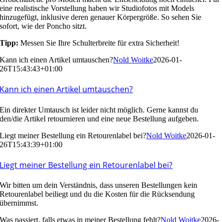
eine realistische Vorstellung haben wir Studiofotos mit Models
hinzugefügt, inklusive deren genauer Körpergröße. So sehen Sie
sofort, wie der Poncho sitzt.
Tipp:
Messen Sie Ihre Schulterbreite für extra Sicherheit!
Kann ich einen Artikel umtauschen?
Nold Woitke
2026-01-
26T15:43:43+01:00
Kann ich einen Artikel umtauschen?
Ein direkter Umtausch ist leider nicht möglich. Gerne kannst du
den/die Artikel
retournieren
und eine neue Bestellung aufgeben.
Liegt meiner Bestellung ein Retourenlabel bei?
Nold Woitke
2026-01-
26T15:43:39+01:00
Liegt meiner Bestellung ein Retourenlabel bei?
Wir bitten um dein Verständnis, dass unseren Bestellungen kein
Retourenlabel beiliegt und du die Kosten für die Rücksendung
übernimmst.
Was passiert, falls etwas in meiner Bestellung fehlt?
Nold Woitke
2026-