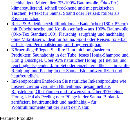
nachhaltigen Materialien (95-100% Baumwolle, Öko-Tex),
klimaregulierend, schnell trocknend und mit praktischen
Taschen. Perfekt für Sauna, Strand oder Freizeit; rollbar als
Kissen nutzbar.
Reise & Badetücher
Multifunktionale Badetücher (180 x 85 cm)
mit Zubehörtasche und Kopfkissenfach – aus 100% Baumwolle
(Öko-Tex Standard 100). Flauschig, saugfähig und nachhaltig,
ohne Mikrofasern. Ideal für Sauna, Sport oder Reisen; fixierbar
auf Liegen. Personalisierung mit Logo verfügbar.
Körperpflege
Pflegen Sie Ihre Haut mit honigbasierten
Produkten: Saunahonig in der Tube, festes Honig-Shampoo und
Honig-Duschgel. Über 95% natürlicher Honig, pH-neutral und
feuchtigkeitsspendend. Im Set oder einzeln erhältlich – für sanfte
Reinigung und Peeling in der Sauna. Bioland-zertifiziert und
hautfreundlich.
Imkereiprodukte
Entdecken Sie natürliche Imkereiprodukte wie
unseren cremig gerührten Blütenhonig, gesammelt aus
Rapsfeldern, Obstbäumen und Löwenzahn. Über 95% reiner
Honig, ideal als Peeling oder Pflege in der Sauna. Bioland-
zertifiziert, hautfreundlich und nachhaltig – für
Wohlfühlmomente mit der Kraft der Natur.
Featured Produkte