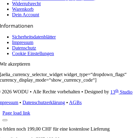
Widerrufsrecht
Warenkorb
Dein Account
Informationen
Sicherheitsdatenblätter
Impressum
Datenschutz
Cookie Einstellungen
Wir akzeptieren
[aelia_currency_selector_widget widget_type=“dropdown_flags“
currency_display_mode=“show_currency_code“]
th
 2026 WODU • Alle Rechte vorbehalten • Designed by
13
Studio
mpressum
•
Datenschutzerklärung
•
AGBs
Page load link
s fehlen noch
199,00
CHF
für eine kostenlose Lieferung