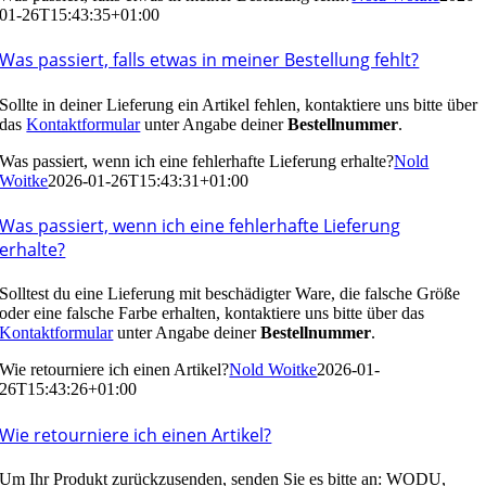
01-26T15:43:35+01:00
Was passiert, falls etwas in meiner Bestellung fehlt?
Sollte in deiner Lieferung ein Artikel fehlen, kontaktiere uns bitte über
das
Kontaktformular
unter Angabe deiner
Bestellnummer
.
Was passiert, wenn ich eine fehlerhafte Lieferung erhalte?
Nold
Woitke
2026-01-26T15:43:31+01:00
Was passiert, wenn ich eine fehlerhafte Lieferung
erhalte?
Solltest du eine Lieferung mit beschädigter Ware, die falsche Größe
oder eine falsche Farbe erhalten, kontaktiere uns bitte über das
Kontaktformular
unter Angabe deiner
Bestellnummer
.
Wie retourniere ich einen Artikel?
Nold Woitke
2026-01-
26T15:43:26+01:00
Wie retourniere ich einen Artikel?
Um Ihr Produkt zurückzusenden, senden Sie es bitte an: WODU,