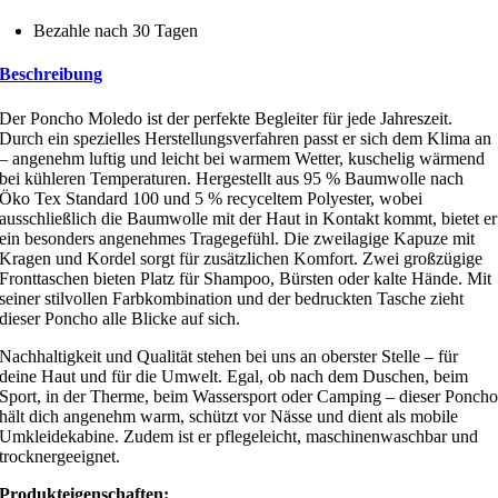
Bezahle nach 30 Tagen
Beschreibung
Der Poncho Moledo ist der perfekte Begleiter für jede Jahreszeit.
Durch ein spezielles Herstellungsverfahren passt er sich dem Klima an
– angenehm luftig und leicht bei warmem Wetter, kuschelig wärmend
bei kühleren Temperaturen. Hergestellt aus 95 % Baumwolle nach
Öko Tex Standard 100 und 5 % recyceltem Polyester, wobei
ausschließlich die Baumwolle mit der Haut in Kontakt kommt, bietet er
ein besonders angenehmes Tragegefühl. Die zweilagige Kapuze mit
Kragen und Kordel sorgt für zusätzlichen Komfort. Zwei großzügige
Fronttaschen bieten Platz für Shampoo, Bürsten oder kalte Hände. Mit
seiner stilvollen Farbkombination und der bedruckten Tasche zieht
dieser Poncho alle Blicke auf sich.
Nachhaltigkeit und Qualität stehen bei uns an oberster Stelle – für
deine Haut und für die Umwelt. Egal, ob nach dem Duschen, beim
Sport, in der Therme, beim Wassersport oder Camping – dieser Ponch
hält dich angenehm warm, schützt vor Nässe und dient als mobile
Umkleidekabine. Zudem ist er pflegeleicht, maschinenwaschbar und
trocknergeeignet.
Produkteigenschaften: