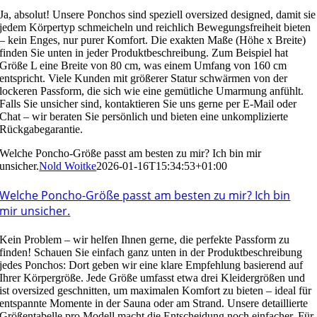
Ja, absolut! Unsere Ponchos sind speziell oversized designed, damit sie
jedem Körpertyp schmeicheln und reichlich Bewegungsfreiheit bieten
– kein Enges, nur purer Komfort. Die exakten Maße (Höhe x Breite)
finden Sie unten in jeder Produktbeschreibung. Zum Beispiel hat
Größe L eine Breite von 80 cm, was einem Umfang von 160 cm
entspricht. Viele Kunden mit größerer Statur schwärmen von der
lockeren Passform, die sich wie eine gemütliche Umarmung anfühlt.
Falls Sie unsicher sind, kontaktieren Sie uns gerne per E-Mail oder
Chat – wir beraten Sie persönlich und bieten eine unkomplizierte
Rückgabegarantie.
Welche Poncho-Größe passt am besten zu mir? Ich bin mir
unsicher.
Nold Woitke
2026-01-16T15:34:53+01:00
Welche Poncho-Größe passt am besten zu mir? Ich bin
mir unsicher.
Kein Problem – wir helfen Ihnen gerne, die perfekte Passform zu
finden! Schauen Sie einfach ganz unten in der Produktbeschreibung
jedes Ponchos: Dort geben wir eine klare Empfehlung basierend auf
Ihrer Körpergröße. Jede Größe umfasst etwa drei Kleidergrößen und
ist oversized geschnitten, um maximalen Komfort zu bieten – ideal für
entspannte Momente in der Sauna oder am Strand. Unsere detaillierte
Größentabelle pro Modell macht die Entscheidung noch einfacher. Für