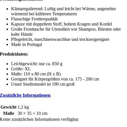
Klimaregulierend: Luftig und leicht bei Wärme, angenehm
wärmend bei kühleren Temperaturen
Flauschige Frottierqualität
Kapuze mit doppeltem Stoff, hohem Kragen und Kordel
Große Fronttasche für Utensilien wie Shampoo, Bürsten oder
kalte Hände
Pflegeleicht, maschinenwaschbar und trocknergeeignet
Made in Portugal
Produktdaten:
Leichtgewicht: nur ca. 850 g
Größe: XL
Maße: 110 x 80 cm (H x B)
Geeignet für Körpergrößen von ca. 175 - 200 cm
Unser Studiomodel ist 190 cm groß
Zusätzliche Informationen
Gewicht
1,2 kg
Maße
30 × 35 × 10 cm
Keine zusätzlichen Informationen verfügbar.