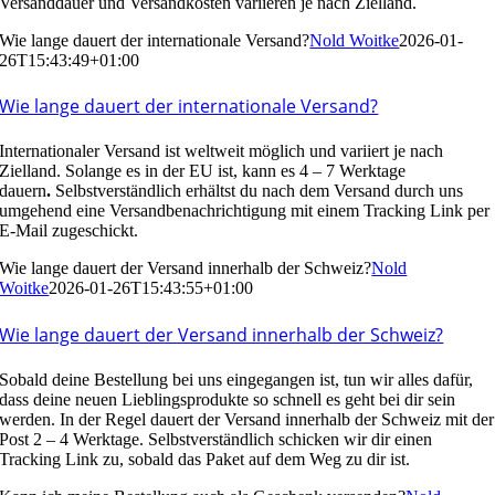
Versanddauer und Versandkosten variieren je nach Zielland.
Wie lange dauert der internationale Versand?
Nold Woitke
2026-01-
26T15:43:49+01:00
Wie lange dauert der internationale Versand?
Internationaler Versand ist weltweit möglich und variiert je nach
Zielland. Solange es in der EU ist, kann es 4 – 7 Werktage
dauern
.
Selbstverständlich erhältst du nach dem Versand durch uns
umgehend eine Versandbenachrichtigung mit einem Tracking Link per
E-Mail zugeschickt.
Wie lange dauert der Versand innerhalb der Schweiz?
Nold
Woitke
2026-01-26T15:43:55+01:00
Wie lange dauert der Versand innerhalb der Schweiz?
Sobald deine Bestellung bei uns eingegangen ist, tun wir alles dafür,
dass deine neuen Lieblingsprodukte so schnell es geht bei dir sein
werden. In der Regel dauert der Versand innerhalb der Schweiz mit der
Post 2 – 4 Werktage. Selbstverständlich schicken wir dir einen
Tracking Link zu, sobald das Paket auf dem Weg zu dir ist.