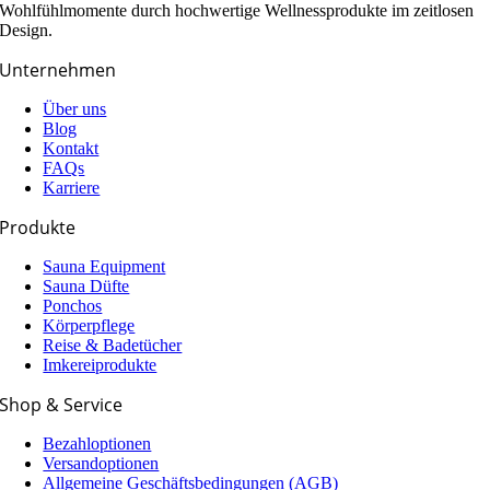
Wohlfühlmomente durch hochwertige Wellnessprodukte im zeitlosen
Design.
Unternehmen
Über uns
Blog
Kontakt
FAQs
Karriere
Produkte
Sauna Equipment
Sauna Düfte
Ponchos
Körperpflege
Reise & Badetücher
Imkereiprodukte
Shop & Service
Bezahloptionen
Versandoptionen
Allgemeine Geschäfts­­­bedingungen (AGB)