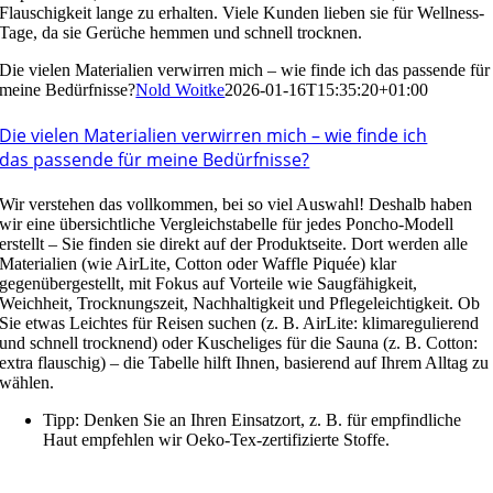
Flauschigkeit lange zu erhalten. Viele Kunden lieben sie für Wellness-
Tage, da sie Gerüche hemmen und schnell trocknen.
Die vielen Materialien verwirren mich – wie finde ich das passende für
meine Bedürfnisse?
Nold Woitke
2026-01-16T15:35:20+01:00
Die vielen Materialien verwirren mich – wie finde ich
das passende für meine Bedürfnisse?
Wir verstehen das vollkommen, bei so viel Auswahl! Deshalb haben
wir eine übersichtliche Vergleichstabelle für jedes Poncho-Modell
erstellt – Sie finden sie direkt auf der Produktseite. Dort werden alle
Materialien (wie AirLite, Cotton oder Waffle Piquée) klar
gegenübergestellt, mit Fokus auf Vorteile wie Saugfähigkeit,
Weichheit, Trocknungszeit, Nachhaltigkeit und Pflegeleichtigkeit. Ob
Sie etwas Leichtes für Reisen suchen (z. B. AirLite: klimaregulierend
und schnell trocknend) oder Kuscheliges für die Sauna (z. B. Cotton:
extra flauschig) – die Tabelle hilft Ihnen, basierend auf Ihrem Alltag zu
wählen.
Tipp: Denken Sie an Ihren Einsatzort, z. B. für empfindliche
Haut empfehlen wir Oeko-Tex-zertifizierte Stoffe.