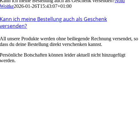
Kann ich meine Bestellung auch als Geschenk versenden?
Nold
Woitke
2026-01-26T15:43:07+01:00
Kann ich meine Bestellung auch als Geschenk
versenden?
All unsere Produkte werden ohne beiliegende Rechnung versendet, so
dass du deine Bestellung direkt verschenken kannst.
Persönliche Botschaften können leider aktuell nicht hinzugefügt
werden.