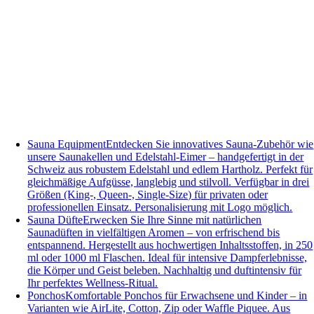
Sauna Equipment
Entdecken Sie innovatives Sauna-Zubehör wie
unsere Saunakellen und Edelstahl-Eimer – handgefertigt in der
Schweiz aus robustem Edelstahl und edlem Hartholz. Perfekt für
gleichmäßige Aufgüsse, langlebig und stilvoll. Verfügbar in drei
Größen (King-, Queen-, Single-Size) für privaten oder
professionellen Einsatz. Personalisierung mit Logo möglich.
Sauna Düfte
Erwecken Sie Ihre Sinne mit natürlichen
Saunadüften in vielfältigen Aromen – von erfrischend bis
entspannend. Hergestellt aus hochwertigen Inhaltsstoffen, in 250
ml oder 1000 ml Flaschen. Ideal für intensive Dampferlebnisse,
die Körper und Geist beleben. Nachhaltig und duftintensiv für
Ihr perfektes Wellness-Ritual.
Ponchos
Komfortable Ponchos für Erwachsene und Kinder – in
Varianten wie AirLite, Cotton, Zip oder Waffle Piquee. Aus