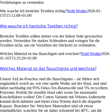
Verfärbungen zu vermeiden.
Wie wasche ich bestickte Textilien richtig?
Nold Woitke
2026-01-
15T15:12:08+01:00
Wie wasche ich bestickte Textilien richtig?
Bestickte Textilien sollten immer von der linken Seite gewaschen
werden. Vermeiden Sie starkes Schleudern und wringen Sie die
Textilien nicht, um ein Verziehen der Stickerei zu verhindern.
Welches Material ist das flauschigste und weichste?
Nold Woitke
2026-
01-16T15:35:29+01:00
Welches Material ist das flauschigste und weichste?
Unsere AirLite-Ponchos sind die flauschigsten – sie fühlen sich
unglaublich weich an, wie eine sanfte Wolke auf der Haut, und sind
dabei nachhaltig mit 95% Oeko-Tex-Baumwolle und 5% recyceltem
Polyester. Perfekt für sensible Haut oder wenn Sie maximalen
Kuschelfaktor wollen! Die Cotton-Variante mit Velours-Außenseite
kommt dicht dahinter und bietet extra Wärme durch die doppelte
Kapuze. Beachten Sie: Weichere Materialien sind oft etwas
empfindlicher, waschen Sie sie daher schonend bei 40°C, um die